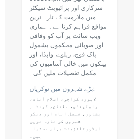
سرکاری اور پرائیویٹ سیکٹر
میں ملازمت کے تازہ ترین
مواقع فراہم کرتا ہے۔ ہماری
ویب سائٹ پر آپ کو وفاقی
اور صوبائی محکموں بشمول
پاک فوج، ریلوے، واپڈا، اور
بینکوں میں خالی آسامیوں کی
مکمل تفصیلات ملیں گی۔
بڑے شہروں میں نوکریاں:
لاہور، کراچی، اسلام آباد،
راولپنڈی، ملتان، کوئٹہ،
پشاور، فیصل آباد اور دیگر
شہروں کی تازہ ترین
ایڈورٹائزمنٹ یہاں دستیاب
ہیں۔