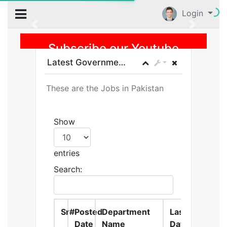
Login
Previous
Subscribe our Youtube
Channel
Latest Government Jobs in Pakistan
These are the Jobs in Pakistan
Show
entries
Search:
Sr#
Posted
Department
Last
Action
Date
Name
Date