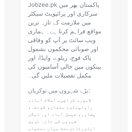
Jobzee.pk
پاکستان بھر میں
سرکاری اور پرائیویٹ سیکٹر
میں ملازمت کے تازہ ترین
مواقع فراہم کرتا ہے۔ ہماری
ویب سائٹ پر آپ کو وفاقی
اور صوبائی محکموں بشمول
پاک فوج، ریلوے، واپڈا، اور
بینکوں میں خالی آسامیوں کی
مکمل تفصیلات ملیں گی۔
بڑے شہروں میں نوکریاں:
لاہور، کراچی، اسلام آباد،
راولپنڈی، ملتان، کوئٹہ،
پشاور، فیصل آباد اور دیگر
شہروں کی تازہ ترین
ایڈورٹائزمنٹ یہاں دستیاب