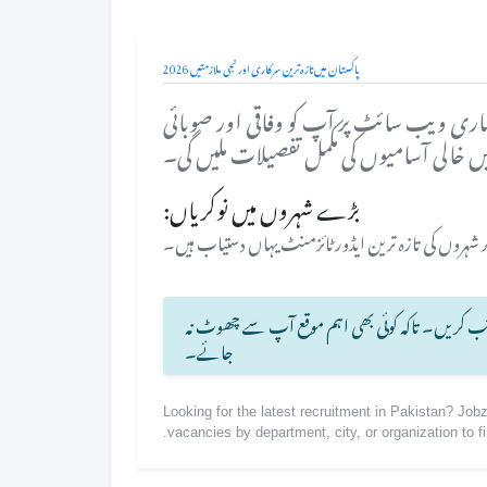
پاکستان میں تازہ ترین سرکاری اور نجی ملازمتیں 2026
ہماری ویب سائٹ پر آپ کو وفاقی اور صوبائی
ں خالی آسامیوں کی مکمل تفصیلات ملیں گی۔
بڑے شہروں میں نوکریاں:
دیگر شہروں کی تازہ ترین ایڈورٹائزمنٹ یہاں دستیاب ہیں۔
ئب کریں۔ تاکہ کوئی بھی اہم موقع آپ سے چھوٹ نہ
جائے۔
Looking for the latest recruitment in Pakistan? Jo
vacancies by department, city, or organization to fi