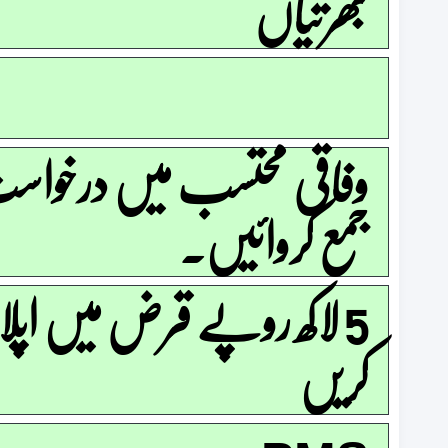
بھرتیاں
وفاقی محتسب میں درخوا
جمع کروائیں۔
5 لاکھ روپے قرض میں اپلا
کریں