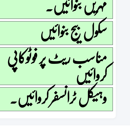
مہریں بنوائیں۔
سکول بیج بنوائیں
مناسب ریٹ پر فوٹوکاپی
کروائیں
وہیکل ٹرانسفر کروائیں۔