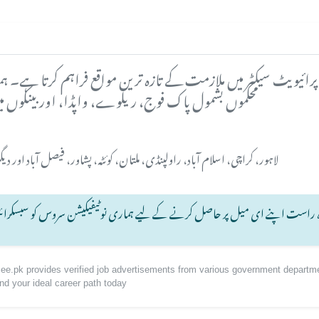
پرائیویٹ سیکٹر میں ملازمت کے تازہ ترین مواقع فراہم کرتا ہے۔ 
محکموں بشمول پاک فوج، ریلوے، واپڈا، اور بینکوں می
لاہور، کراچی، اسلام آباد، راولپنڈی، ملتان، کوئٹہ، پشاور، فیصل آباد اور 
راہ راست اپنے ای میل پر حاصل کرنے کے لیے ہماری نوٹیفیکیشن سروس کو سبسکرا
bzee.pk provides verified job advertisements from various government departm
nd your ideal career path today.