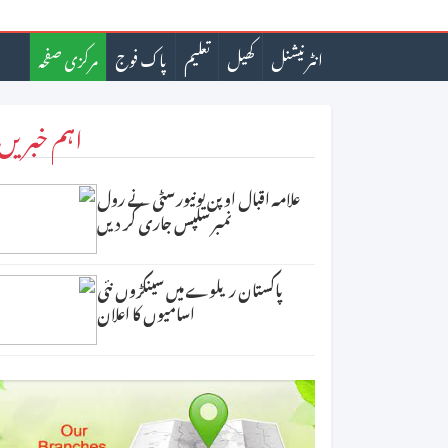
انٹرنیشنل
کھیل
تعلیم
پاک فوج
مرکزی صفحہ
اہم خبریں
علامہ اقبال اوپن یونیورسٹی نے رول
نمبر سلپس جاری کر دیں
پاکستان ریلوے میں سینکڑوں نئی
اسامیوں کا اعلان