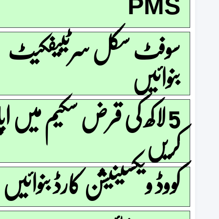
PMS
سوفٹ سکل سرٹییفکیٹ
بنوائیں
5 لاکھ کی قرض سکیم میں اپ
کریں
کووڈ ویکسینیشن کارڈ بنوائیں