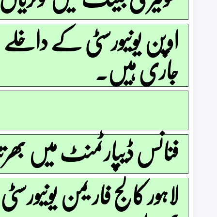
اوپن یونیورسٹی کے داخلے
جاری ہیں۔
فنانس ڈیپارٹمنٹ میں بھرت
لاہور کالج فار یمن یونیورسٹی