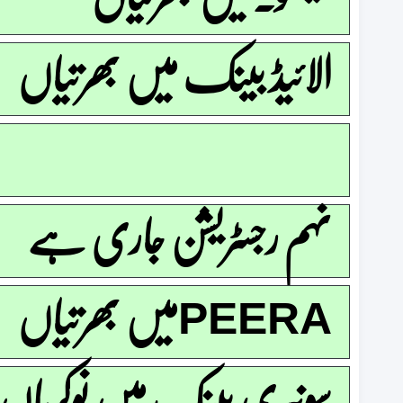
الائیڈ بینک میں بھرتیاں
نہم رجسٹریشن جاری ہے
PEERAمیں بھرتیاں
سونیری بینک میں نوکریاں